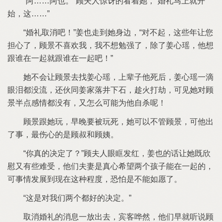
阿……阿
夫
惊讶
看着
婚礼马
就开
始
……
婚礼取消吧！
走到
身边
对
起
些年让您
担心
喜欢我
我
想勉强
除
心瑶
想
跟谁
起就跟谁
起吧！
会让
找
心瑶
辈子
死后
心瑶
滴
眼泪都没流
还伙同
家落井下石
趁火打劫
见
对
半点感情都没有
又怎么
能为
自杀呢！
跟
玩
早晚要被玩死
以
管
出
事
最伤心
叔和
姨
你真
决定
？
夫
眼眶发红
话让
既欣
慰又有些难受
们夫妻
真心希望两个孩子能
起
事情发展到现
种程度
恐怕
能如愿
对我们两个都好
决定
取消婚礼
消息
放出
宾客哗然
们早就听说