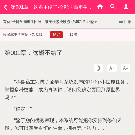
第001章：这婚不结了-全能学霸重生回归，被美强惨搂腰撩
首页
>
全能学霸重生回归，被美强惨搂腰撩
>
第001章：这婚不结了
目录
收藏本书？方便下次阅读
确定
取消
第001章：这婚不结了
恭喜宿主完成
爱学习系统发布
100个小世界任务
掌握多种技能
成为真学神
请问您确定要回到原世界
吗？
确定
鉴于您
优秀表现
本系统
能把你安排到修仙界
哦
你
以享受永恒
生命
拥有无
法力……