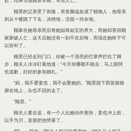
赶
结果导致
车祸
车毁
亡
父亲受
刺激
突发脑溢血成
植物
母亲
则从十楼跳
下
决绝地
没留
丝余地
家
母亲死后将
如珠如宝
养大
而
却害得
家家破
亡
天后
没有
刻
后悔
而现
终于
以弥补
已经走到门口
却被
个清亮
巴掌声拦住
脚
步
夫
冷冷盯着
道：
今天你哪都
能
马
跟阿
道歉
好好
参加婚礼
妈
我
爱
我
会娶
脱下西装狠狠
掷
地
头
回
走
夫
要
追
有
个
比
动作更快
冲
前
以手为刃
直接把
劈晕