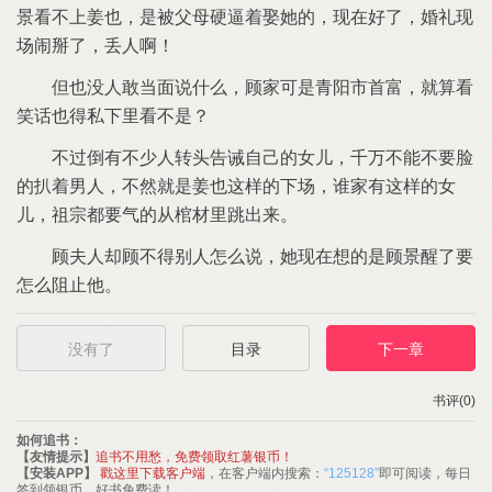
看
被父母硬逼着娶
现
好
婚礼现
场闹掰
丢
啊！
但
没
敢当面说什么
家
青阳市首富
就算看
笑话
得私下里看
？
过倒有
少
转头告诫自己
女儿
千万
能
要脸
扒着男
然就
样
下场
谁家有
样
女
儿
祖宗都要气
从棺材里跳出来
夫
却
得别
怎么说
现
想
醒
要
怎么阻止
没有了
目录
下一章
书评(0)
如何追书：
【友情提示】
追书不用愁，免费领取红薯银币！
【安装APP】
戳这里下载客户端
，在客户端内搜索：
“125128”
即可阅读，每日
签到领银币，好书免费读！