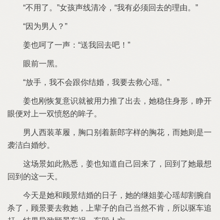
用
女孩声线清冷
我有必须回
理由
因为男
？
呵
声：
送我回
吧！
眼前
黑
放手
我
会跟你结婚
我要
救心瑶
刚恢复意识就被用力推
出
稳住身形
睁开
眼便对
双愤怒
眸子
男
西装革履
胸口别着新郎字样
胸花
而
则
袭洁白婚纱
场
如此熟悉
知道自己回来
回到
最想
回到
天
今天
和
结婚
日子
继姐
心瑶却割腕自
杀
要
救
辈子
自己当然
肯
所以驱车追