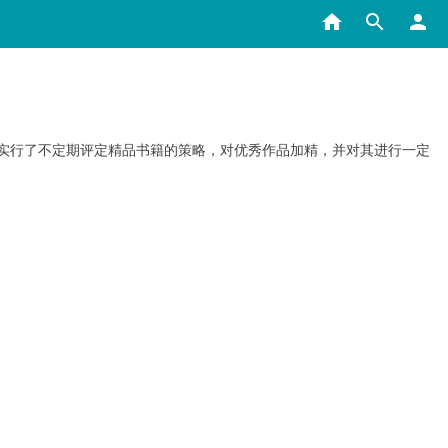
实行了不定期评定精品书籍的策略，对优秀作品加精，并对其进行一定