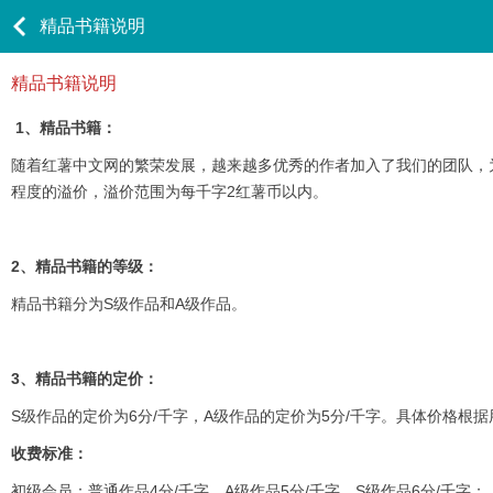
精品书籍说明
精品书籍说明
1、精品书籍：
随着红薯中文网的繁荣发展，越来越多优秀的作者加入了我们的团队，
程度的溢价，
溢价范围为每千字2红薯币以内。
2、精品书籍的等级：
精品书籍分为S级作品和A级作品。
3、精品书籍的定价：
S级作品的定价为6分/千字，A级作品的定价为5分/千字。具体价格根据
收费标准：
初级会员：普通作品4分/千字，A级作品5分/千字，S级作品6分/千字；