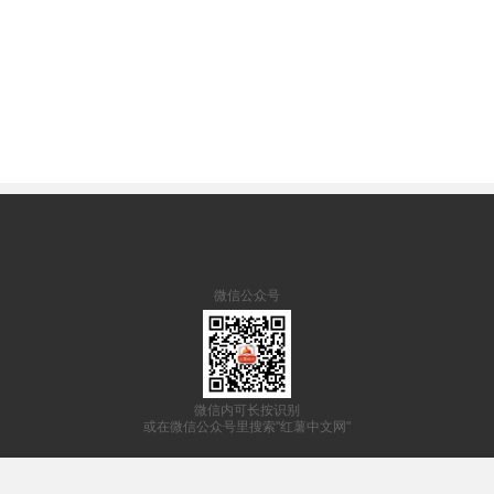
微信公众号
微信内可长按识别
或在微信公众号里搜索"红薯中文网"