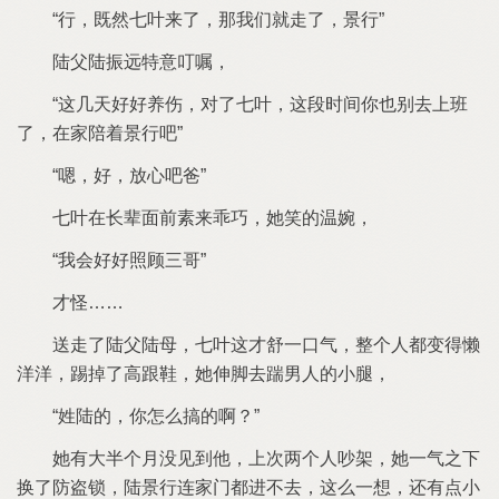
既然
那
们就走
父
振远特意叮嘱
几天
养伤
对
段时间
也别去上班
家陪着
吧
嗯
放心吧爸
长辈面前素
乖巧
笑
温婉
会
照顾三哥
才怪
送走
父
母
才舒
口气
整个人都变得懒
洋洋
踢掉
高跟鞋
伸脚去踹男人
小腿
姓
怎么搞
啊？
大半个月没见到
上次两个人吵架
气之下
换
防盗锁
连家门都进
去
么
想
还
点小