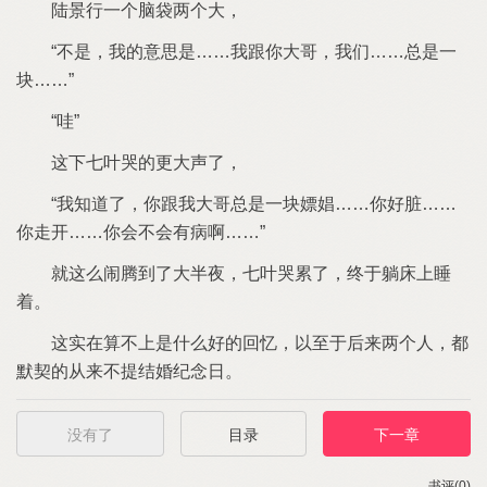
个脑袋两个大
意思
跟
大哥
们
总
块
哇
下
哭
更大声
知道
跟
大哥总
块嫖娼
脏
走开
会
会
病啊
就
么闹腾到
大半夜
哭累
终于躺床上睡
着
实
算
上
什么
回忆
以至于后
两个人
都
默契
从
提结婚纪念日
没有了
目录
下一章
书评(0)