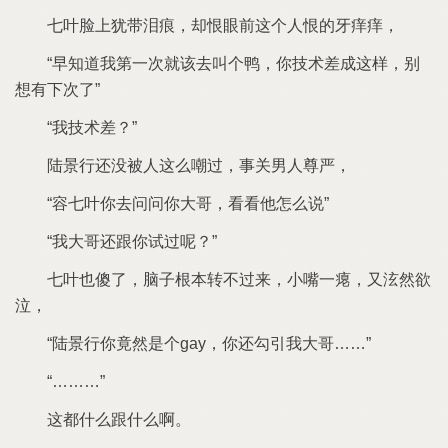
脸上犹带泪痕
却恨眼前
个人恨
牙痒痒
早知道
第
次就该去叫个鸭
技术差成
样
别
想
下次
技术差？
还没被人
么嘲过
事关男人尊严
容
去问问
大哥
看看
怎么说
大哥还跟
试过呢？
也傻
脑子根本转
过
小嘴
瘪
又泫然欲
泣
竟然
个gay
还勾引
大哥
都什么跟什么啊