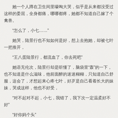
个人蹲
卫生间里嚎啕大哭
似乎
从
都没受过
样
委屈
全身都痛
哪哪都疼
都
知道自己嫁
个
禽兽
怎么
小
哭
也
知如何
想上去抱
却被
把推开
王八蛋
都流血
去死吧
语无伦次
却
听懂
脑袋里
轰
下
也
知道
什么滋味
前面醉
迷迷糊糊
只知道自己舒
服
会
才想起
心疼
歹
自己看着长大
妹
妹
哭成
样
也
受
对
起对
起
小
错
下次
定温柔
妈个头