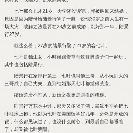
那会儿才21岁
大学还没读完
就被叫回
结婚
原因
因为
母给
算
卦
说
30岁之前人生
场大灾
破解之法
要
28岁之前成婚
刚
那
年
27岁
就
么着
27岁
娶
21岁
容
独生女
小时候跟着堂哥
群男孩子们
起玩
其中也包括
家排
第三
也叫
三哥
从小玩到大
三哥成
自己丈夫
直到结婚那天
都觉得荒唐
结婚荒唐
打紧
新婚之夜更
别提
糟糕
万花丛中过
那天又多喝
酒
晕晕乎乎
把
往床上抱
以为
美国留学
几年
必然
开放
很
什么都见识过
也没什么耐心
到最后自己都睡着
却又被
哭醒