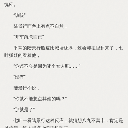
愧疚
咳咳
面色上
点
自然
开车疏忽而已
平常
脸皮比城墙还厚
会却扭捏起
狐疑
看着
该
会
因为哪个女人吧
没
悦
就
能想点其
吗？
那就
看
种反应
就猜想八九
离十
肯定
风流债
下那点小愧疚也散