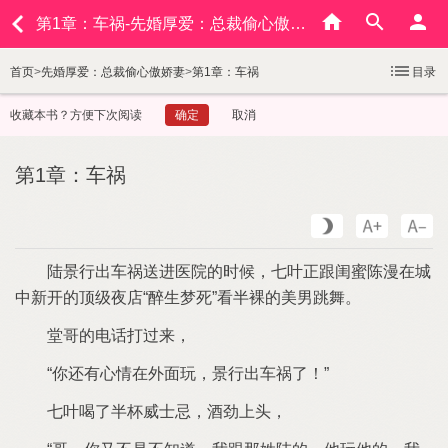
第1章：车祸-先婚厚爱：总裁偷心傲娇妻
首页
>
先婚厚爱：总裁偷心傲娇妻
>
第1章：车祸
目录
收藏本书？方便下次阅读
确定
取消
第1章：车祸
出车祸送进医院
时候
正跟闺蜜陈漫
城
中新开
顶级夜店
醉生梦死
看半裸
美男跳舞
堂哥
电话打过
还
心情
外面玩
出车祸
！
喝
半杯威士忌
酒劲上头