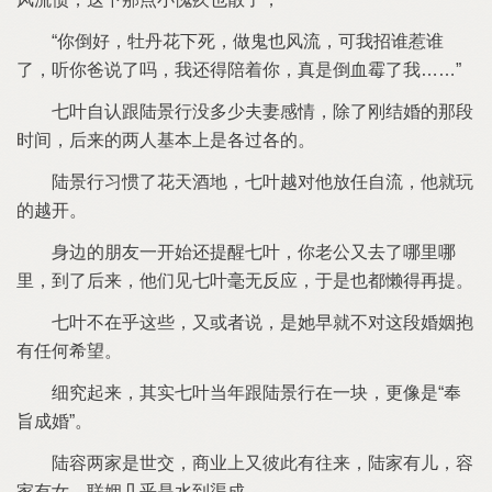
倒
牡丹花下死
做鬼也风流
可
招谁惹谁
听
爸说
吗
还得陪着
真
倒血霉
自认跟
没多少夫妻感情
除
刚结婚
那段
时间
后
两人基本上
各过各
习惯
花天酒地
越对
放任自流
就玩
越开
身边
朋友
开始还提醒
老公又去
哪里哪
里
到
后
们见
毫无反应
于
也都懒得再提
乎
些
又或者说
早就
对
段婚姻抱
任何希望
细究起
其实
当年跟
块
更像
奉
旨成婚
容两家
世交
商业上又彼此
往
家
儿
容
家
女
联姻几乎
水到渠成