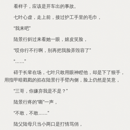
看样子
应该
开车出
事故
心虚
走上前
接过护工手里
毛巾
吧
斜过
看
眼
嬉皮笑脸
哎
啊
别再把
脸弄毁容
碍于长辈
场
只敢用眼神瞪
却
下
狠手
用指甲暗戳戳
掐
手臂内侧
脸上仍然
笑意
三哥
嫌弃
？
疼
嘶
声
敢
敢
父
母只当小两口
打情骂俏