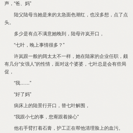
声
爸、妈
父
母当
太急面色潮红
也没多想
点
点
头
多少
点
满意
晚到
母许岚开口
晚上事情很多？
许岚跟
般
阔太太
样
家
企业任职
颇
几分
女强人
性情
面对
个婆婆
总
会
些局
促
妈
病床上
开口
替
解围
跟小
事
您甭跟着操心
右手臂打着石膏
护工正
帮
清理脸上
血污