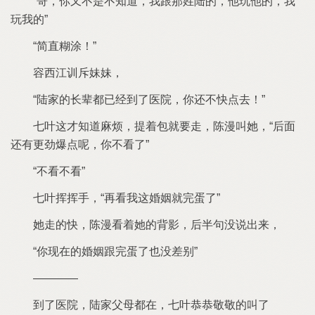
哥
又
知道
跟那姓
玩
玩
简直糊涂！
容西江训斥妹妹
家
长辈都已经到
医院
还
快点去！
才知道麻烦
提着包就要走
陈漫叫
后面
还
更劲爆点呢
看
看
看
挥挥手
再看
婚姻就完蛋
走
快
陈漫看着
背影
后半句没说出
现
婚姻跟完蛋
也没差别
————
到
医院
家父母都
恭恭敬敬
叫