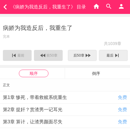
《病娇为我造反后，我重生了》 目录
病娇为我造反后，我重生了
完本
共1039章
最前
前50章
后50章
最后
顺序
倒序
正文
第1章 惨死，带着救赎系统重生
免费
第2章 捉奸？赏渣男一记耳光
免费
第3章 算计，让渣男颜面尽失
免费