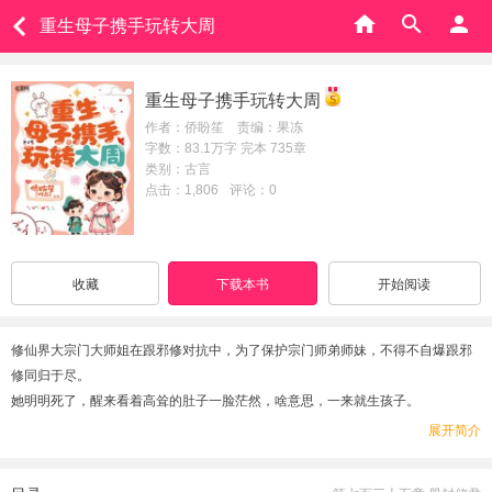
重生母子携手玩转大周
重生母子携手玩转大周
作者：侨盼笙 责编：果冻
字数：83.1万字 完本 735章
类别：古言
点击：1,806
评论：0
收藏
下载本书
开始阅读
修仙界大宗门大师姐在跟邪修对抗中，为了保护宗门师弟师妹，不得不自爆跟邪
修同归于尽。
她明明死了，醒来看着高耸的肚子一脸茫然，啥意思，一来就生孩子。
关于原主怎么怀孕的，好像是惊吓过度，原身也不记得，那她就更不可能知道
展开简介
了。
她从来没想过有一天会有当娘的机会，在修仙界想要找一个合适的道侣不是一件