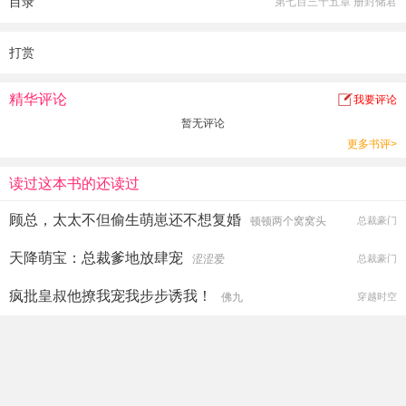
目录
第七百三十五章 册封储君
容易的事，道侣之间若是对方比她高一个或或两个等级，孕育孩子是一件很困难
的事。
如今这般倒是挺好，不用再为宗门劳心劳力，可以带着儿子潇洒度日，岂不快
打赏
哉！
想法不错，但很多时候会事与愿违，生活中总有一些意想不到的事情发生，看他
精华评论
我要评论
们母子如何应对！
暂无评论
更多书评>
读过这本书的还读过
顾总，太太不但偷生萌崽还不想复婚
顿顿两个窝窝头
总裁豪门
天降萌宝：总裁爹地放肆宠
涩涩爱
总裁豪门
疯批皇叔他撩我宠我步步诱我！
佛九
穿越时空