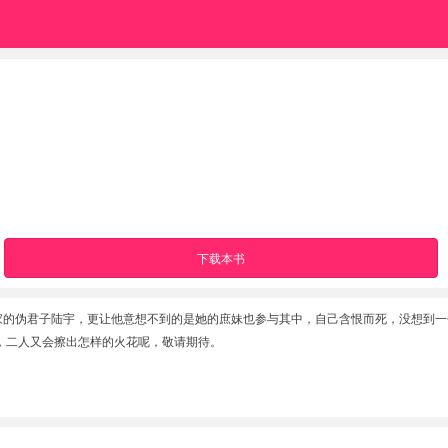
下载本书
全家的伪君子陆宇，更让他意想不到的是她的庶妹也参与其中，自己含恨而死，没想到
，二人又会擦出怎样的火花呢，敬请期待。