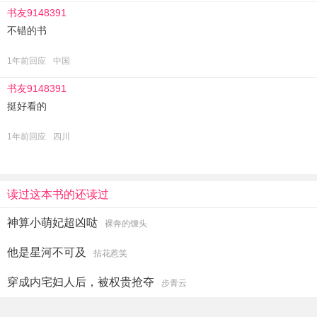
书友9148391
不错的书
1年前回应
中国
书友9148391
挺好看的
1年前回应
四川
读过这本书的还读过
神算小萌妃超凶哒
裸奔的馒头
他是星河不可及
拈花惹笑
穿成内宅妇人后，被权贵抢夺
步青云