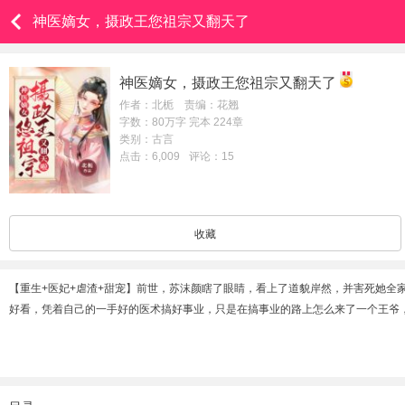
神医嫡女，摄政王您祖宗又翻天了
神医嫡女，摄政王您祖宗又翻天了
作者：北栀 责编：花翘
字数：80万字 完本 224章
类别：古言
点击：6,009
评论：15
收藏
【重生+医妃+虐渣+甜宠】前世，苏沫颜瞎了眼睛，看上了道貌岸然，并害死她
好看，凭着自己的一手好的医术搞好事业，只是在搞事业的路上怎么来了一个王爷