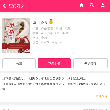
望门娇女
望门娇女
作者：撒娇喵喵 责编：花翘
字数：43.6万字 完本 137章
类别：穿越
点击：4,983
评论：4
收藏
下载本书
开始阅读
她本是相府嫡女，一朝失心，守他身边苦熬数载，终于登上凤位。
可等来的却是他的背叛，为了她亲妹妹废她后位，割她舌，断她腿，将她打入冷
宫。
冷宫内，一条白绫缠绕，她死不瞑目，对天发誓化作厉鬼也要复仇。
展开简介
相府嫡女，重生归来，只为复仇
继母恶毒？亲妹伪善？渣男求爱？