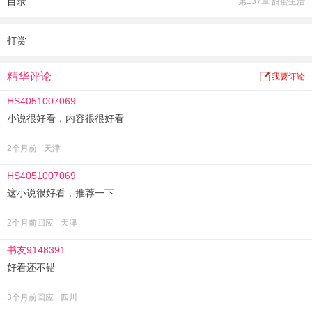
目录
第137章 甜蜜生活
没关系，统统撕破他们的伪面具。
前世龙钰的背叛将她伤的遍体鳞伤，重活一世的她，再也不想与这些男人谈感
情，只想离他们远远的，护着自己想护着的人。
打赏
可是世事难料，那些桃花竟是一个接着一个来。
还顺带着买回来了一个功夫长相一等一好的奴隶。
精华评论
我要评论
不知是幸事还是难事……
HS4051007069
小说很好看，内容很很好看
2个月前
天津
HS4051007069
这小说很好看，推荐一下
2个月前回应
天津
书友9148391
好看还不错
3个月前回应
四川