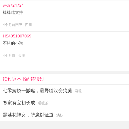
wxh724724
棒棒哒支持
4个月前回应
四川
HS4051007069
不错的小说
4个月前
天津
读过这本书的还读过
七零娇娇一撇嘴，最野糙汉变狗腿
君乾
寒家有宝初长成
暖暖茶
黑莲花神女，堕魔以证道
漓妖