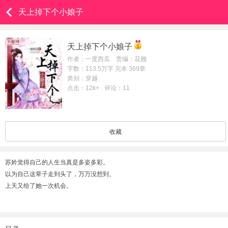
天上掉下个小娘子
天上掉下个小娘子
作者：一度西瓜 责编：花翘
字数：113.5万字 完本 369章
类别：穿越
点击：12k+
评论：11
收藏
苏妗觉得自己的人生当真是多姿多彩。
以为自己这辈子走到头了，万万没想到。
上天又给了她一次机会。
原以为自己这次开了金手指，大可所向睥睨的苏妗傻了眼。
发觉自己的身份突然从倾国倾城的苏家大小姐苏妗。
变成了土里土气的乡村小酒娘苏曲儿。