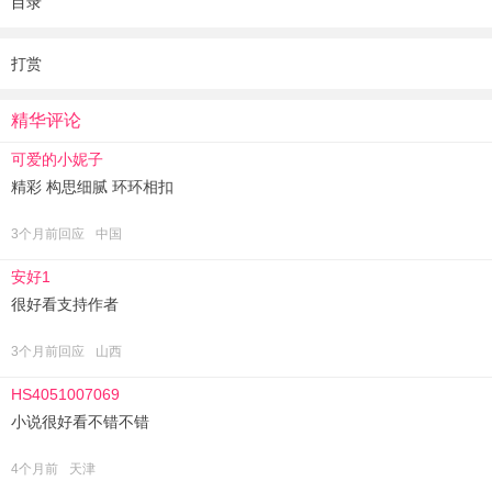
目录
啊，老天爷是见不得她好还是怎么滴？
打赏
精华评论
可爱的小妮子
精彩 构思细腻 环环相扣
3个月前回应
中国
安好1
很好看支持作者
3个月前回应
山西
HS4051007069
小说很好看不错不错
4个月前
天津