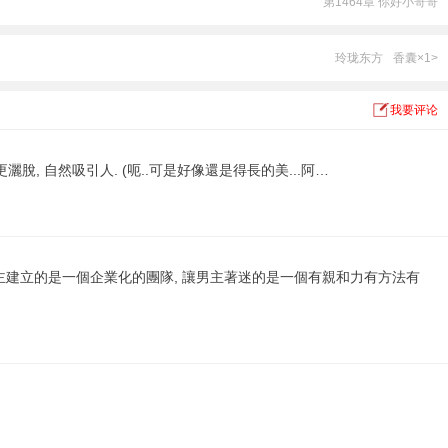
第1464章 你好小哥哥
玲珑东方
香囊×1>
我要评论
, 自然吸引人. (呃..可是好像還是得長的美...阿…
主建立的是一個企業化的團隊, 讓男主著迷的是一個有親和力有方法有