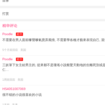
目录
打赏
精华评论
Poodle
精华
不需要在男人面前嗲聲嗲氣賣弄風情, 不需要學各種才藝來表現自己, 當愛情
5个月前回应
美国
Poodle
精华
三妖筆下女主給男主的, 從來都不是瓊瑤小說般驚天動地的生離死別或是
仁…
1周前回应
美国
HS4051007069
很不错的小说很喜欢的小说
1天前
天津