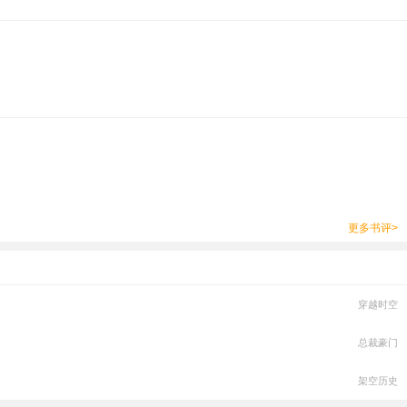
更多书评>
穿越时空
总裁豪门
架空历史