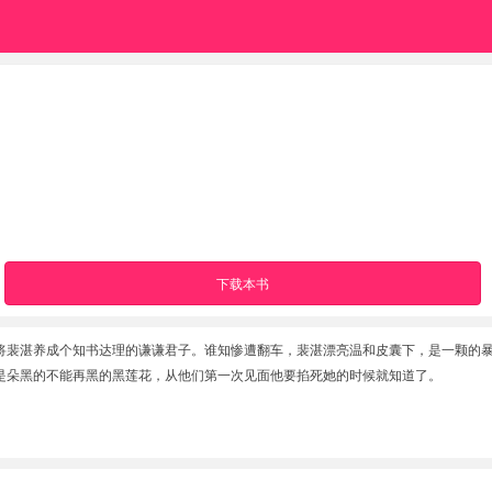
下载本书
将裴湛养成个知书达理的谦谦君子。谁知惨遭翻车，裴湛漂亮温和皮囊下，是一颗的
是朵黑的不能再黑的黑莲花，从他们第一次见面他要掐死她的时候就知道了。