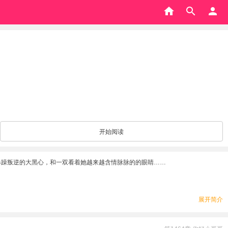
开始阅读
暴躁叛逆的大黑心，和一双看着她越来越含情脉脉的的眼睛……
展开简介