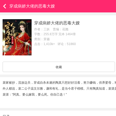
穿成病娇大佬的恶毒大嫂
穿成病娇大佬的恶毒大嫂
作者：三妖 责编：花翘
字数：255.8万字 完本 1464章
类别：穿越
点击：1,410k+
评论：51860
收藏
裴家被抄，流放边关，穿成自杀未遂的陶真只想好好活着，努力赚钱，供养婆母，
外人都说，裴二公子温文尔雅，谦和有礼，是当今君子楷模。只有陶真知道，裴湛
裴湛：“阿真。要么嫁我，要么死。你自己选！”
陶真：救命……我不想搞男人，只想搞钱啊！