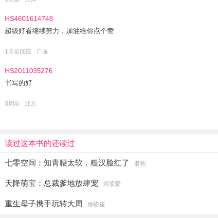
HS4601614748
超级好看继续努力，加油给你点个赞
1天前回应
广东
HS2011035276
书写的好
3周前
北京
读过这本书的还读过
七零空间：知青腰太软，糙汉脸红了
君乾
天降萌宝：总裁爹地放肆宠
涩涩爱
重生母子携手玩转大周
侨盼笙