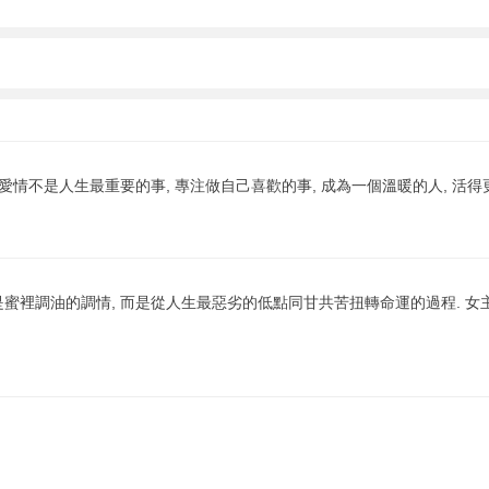
不是人生最重要的事, 專注做自己喜歡的事, 成為一個溫暖的人, 活得更灑脫
蜜裡調油的調情, 而是從人生最惡劣的低點同甘共苦扭轉命運的過程. 女