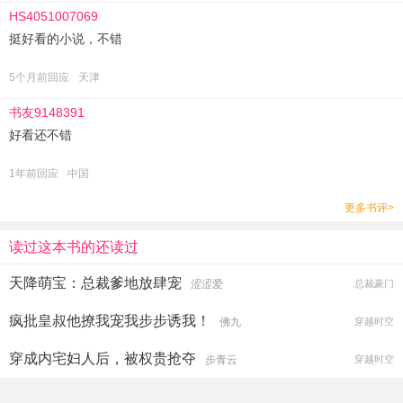
HS4051007069
挺好看的小说，不错
5个月前回应
天津
书友9148391
好看还不错
1年前回应
中国
更多书评>
读过这本书的还读过
天降萌宝：总裁爹地放肆宠
涩涩爱
总裁豪门
疯批皇叔他撩我宠我步步诱我！
佛九
穿越时空
穿成内宅妇人后，被权贵抢夺
步青云
穿越时空